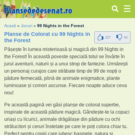
Acasă
»
Jocuri
»
99 Nights in the Forest
Planse de Colorat cu 99 Nights in
227
43
the Forest
Pășește în lumea misterioasă și magică din 99 Nights in
the Forest! În această poveste specială totul se învârte în
jurul aventurii, naturii și a unui strop de fantezie. Urmărești
un personaj curajos care străbate timp de 99 de nopți o
pădure fermecată, plină de animale enigmatice, plante
luminoase și comori ascunse. Fiecare noapte aduce ceva
nou!
Pe această pagină vei găsi planșe de colorat superbe,
inspirate de această pădure magică. Gândește-te la copaci
uriași cu licurici, animale drăgălașe din pădure cu ochi
strălucitori și ceruri înstelate pe care le poți colora chiar tu.
Perfect pentru copiii care iubesc basmele, natura și