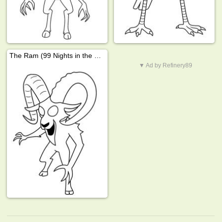
The Ram (99 Nights in the Forest)
▼ Ad by Refinery89