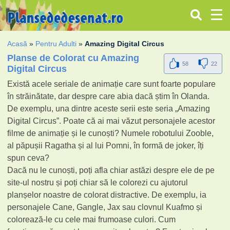
Acasă
»
Pentru Adulti
»
Amazing Digital Circus
Planse de Colorat cu Amazing
58
22
Digital Circus
Există acele seriale de animație care sunt foarte populare
în străinătate, dar despre care abia dacă știm în Olanda.
De exemplu, una dintre aceste serii este seria „Amazing
Digital Circus”. Poate că ai mai văzut personajele acestor
filme de animație și le cunoști? Numele robotului Zooble,
al păpușii Ragatha și al lui Pomni, în formă de joker, îți
spun ceva?
Dacă nu le cunoști, poți afla chiar astăzi despre ele de pe
site-ul nostru și poți chiar să le colorezi cu ajutorul
planșelor noastre de colorat distractive. De exemplu, ia
personajele Cane, Gangle, Jax sau clovnul Kuafmo și
colorează-le cu cele mai frumoase culori. Cum