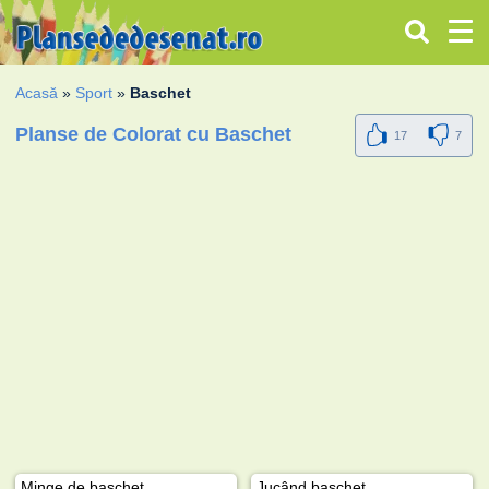
Acasă
»
Sport
»
Baschet
Planse de Colorat cu Baschet
17
7
Minge de baschet
Jucând baschet