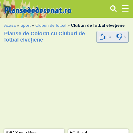
Acasă
»
Sport
»
Cluburi de fotbal
»
Cluburi de fotbal elvețiene
Planse de Colorat cu Cluburi de
13
3
fotbal elvețiene
BSC Young Boys
FC Basel