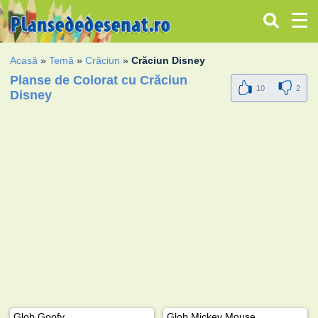
Acasă
»
Temă
»
Crăciun
»
Crăciun Disney
Planse de Colorat cu Crăciun
10
2
Disney
Glob Goofy
Glob Mickey Mouse