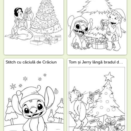
Stitch cu căciulă de Crăciun
Tom și Jerry lângă bradul de Crăciun