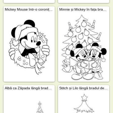
Mickey Mouse într-o coroniță de Crăciun
Minnie și Mickey în fața bradului de Crăciun
Albă ca Zăpada lângă bradul de Crăciun
Stitch și Lilo lângă bradul de Crăciun