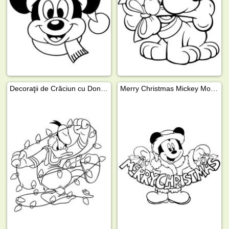
Decoraţii de Crăciun cu Donald Duck
Merry Christmas Mickey Mouse