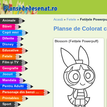
Acasă
»
Fetele
»
Fetițele Powerpu
Animale
Băieti
Planse de Colorat c
Copii mici
Diferite
Blossom (Fetițele Powerpuff)
Disney
Educative
Fetele
Film și TV
Geografie
Jocuri
Mandala
Pentru Adulti
Personaje din benzi desenate
Printables
Sport