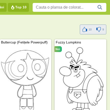
Noi
Top 10
10
9
Buttercup (Fetițele Powerpuff)
Fuzzy Lumpkins
Noi