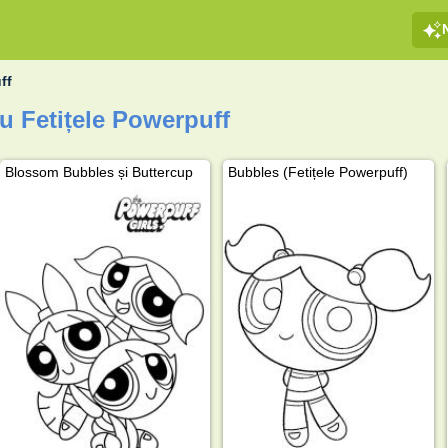
ff
u Fetițele Powerpuff
Blossom Bubbles și Buttercup
Bubbles (Fetițele Powerpuff)