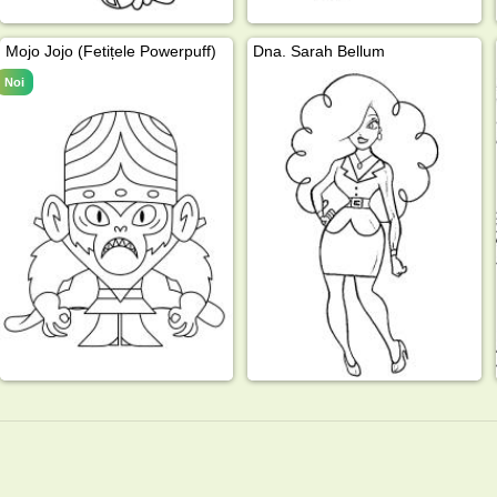
Mojo Jojo (Fetițele Powerpuff)
Dna. Sarah Bellum
Noi