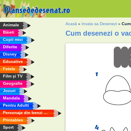
Acasă
»
Invata sa Desenezi
»
Cum 
Animale
Cum desenezi o va
Băieti
Copii mici
Diferite
Disney
Educative
Fetele
Film și TV
Geografie
Jocuri
Mandala
Pentru Adulti
Personaje din benzi desenate
Printables
Sport