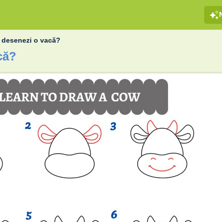
desenezi o vacă?
că?