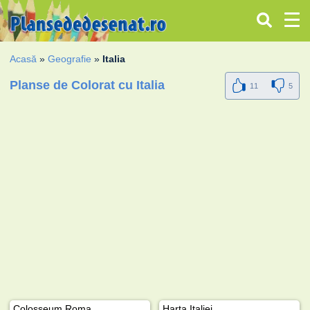
Acasă
»
Geografie
»
Italia
Planse de Colorat cu Italia
11
5
Colosseum Roma
Harta Italiei