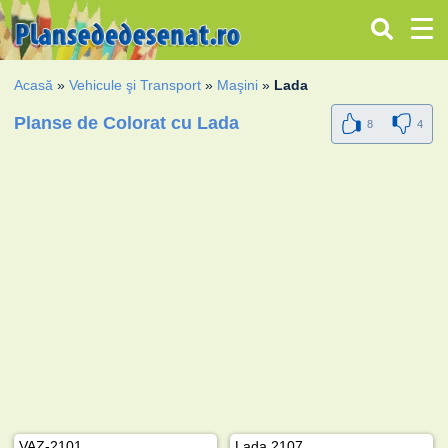
Acasă
»
Vehicule şi Transport
»
Maşini
»
Lada
Planse de Colorat cu Lada
8
4
VAZ-2101
Lada 2107