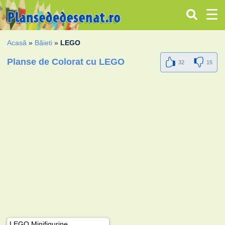
Acasă
»
Băieti
»
LEGO
Planse de Colorat cu LEGO
32
15
LEGO Minifigurine