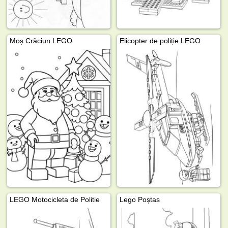
Moș Crăciun LEGO
Elicopter de poliție LEGO
LEGO Motocicleta de Politie
Lego Poștaș