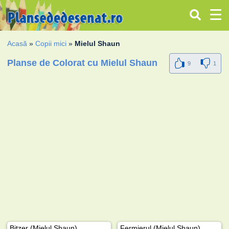
Acasă
»
Copii mici
»
Mielul Shaun
Planse de Colorat cu Mielul Shaun
9
1
Bitzer (Mielul Shaun)
Fermierul (Mielul Shaun)