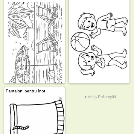
Pantaloni pentru înot
▼ Ad by Refinery89