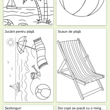
Jucării pentru plajă
Scaun de plajă
Șezlonguri
Doi copii se joacă cu o minge de plajă