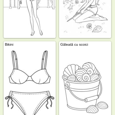
Bikini
Găleată cu scoici