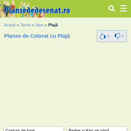
Acasă
»
Temă
»
Vara
»
Plajă
Planse de Colorat cu Plajă
3
0
Costum de baie
Barbie şi Ken pe plajă