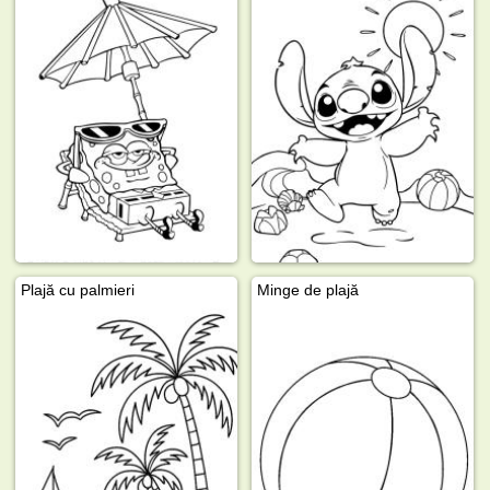
Plajă cu palmieri
Minge de plajă