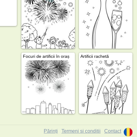
Focuri de artificii în oraș
Artificii rachetă
Părinți
Termeni si conditii
Contact