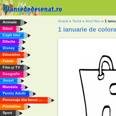
Acasă
»
Temă
»
Anul Nou
»
1 ianu
Animale
1 ianuarie de colora
Băieti
Copii mici
Diferite
Disney
Educative
Fetele
Film și TV
Geografie
Jocuri
Mandala
Pentru Adulti
Personaje din benzi desenate
Printables
Sport