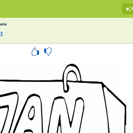
arie
t