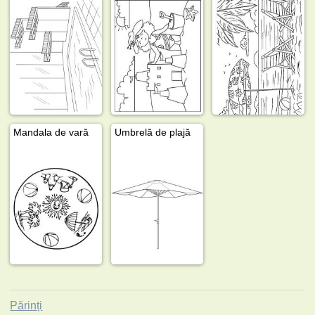
Mandala de vară
Umbrelă de plajă
Părinți