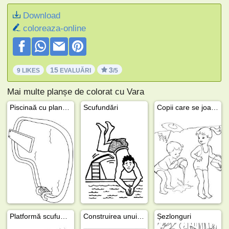
Download
coloreaza-online
15
3
9 LIKES
EVALUĂRI
/5
Mai multe planșe de colorat cu Vara
Piscinaă cu plancă de scufundări
Scufundări
Copii care se joacă cu apă
Platformă scufundări 5, 7.5 şi 10 metri
Construirea unui castel de nisip
Șezlonguri