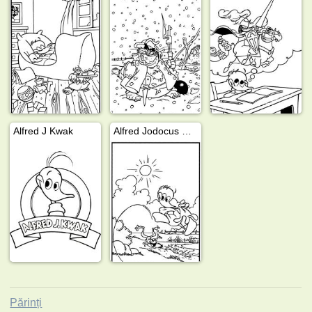
Alfred J Kwak
Alfred Jodocus Kwak se joacă cu o broască
Părinți