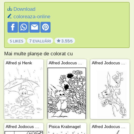
Download
coloreaza-online
7
3.55
5 LIKES
EVALUĂRI
/5
Mai multe planșe de colorat cu
Alfred și Henk
Alfred Jodocus Kwak
Alfred Jodocus Kwak înotând
Alfred Jodocus Kwak doarme
Pisica Krabnagel
Alfred Jodocus Kwak la școală