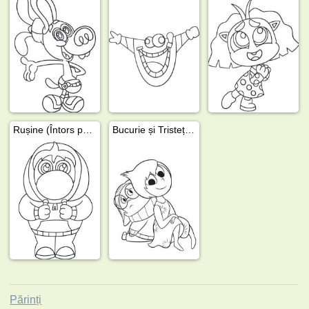
Rușine (Întors pe dos)
Bucurie și Tristețea
Părinți