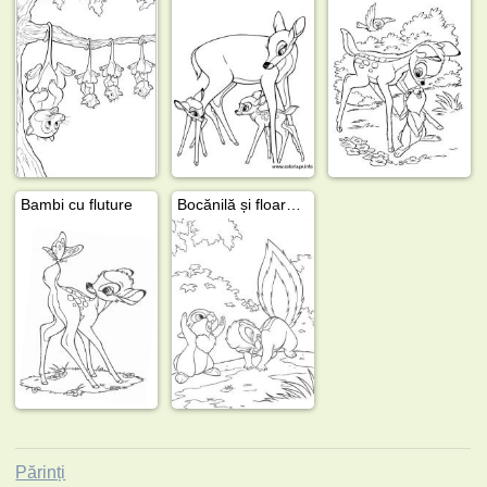
Bambi cu fluture
Bocănilă și floarea de sconcs
Părinți