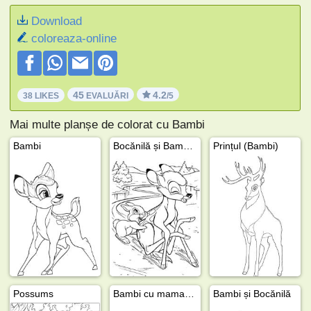
Download
coloreaza-online
45
4.2
38 LIKES
EVALUĂRI
/5
Mai multe planșe de colorat cu Bambi
Bambi
Bocănilă și Bambi pe gheață
Prințul (Bambi)
Possums
Bambi cu mama ei și Feline
Bambi și Bocănilă