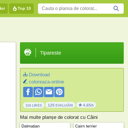
Noi
Top 10
Tipareste
Download
coloreaza-online
125
4.65
116 LIKES
EVALUĂRI
/5
Mai multe planșe de colorat cu Câini
Dalmațian
Cairn terrier