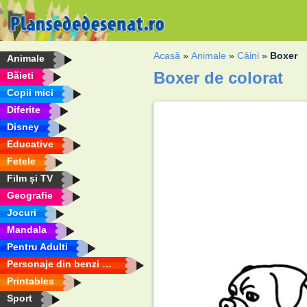
Acasă
»
Animale
»
Câini
»
Boxer
Animale
Boxer de colorat
Băieti
Copii mici
Diferite
Disney
Educative
Fetele
Film și TV
Geografie
Jocuri
Mandala
Pentru Adulti
Personaje din benzi desenate
Printables
Sport