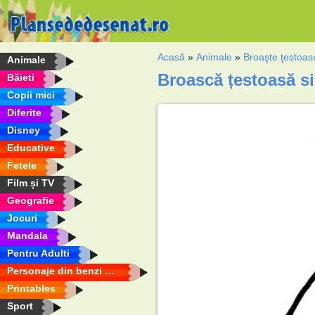
Acasă
»
Animale
»
Broaşte ţestoas
Animale
Broască țestoasă s
Băieti
Copii mici
Diferite
Disney
Educative
Fetele
Film și TV
Geografie
Jocuri
Mandala
Pentru Adulti
Personaje din benzi desenate
Printables
Sport