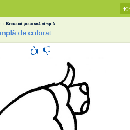
e
»
Broască țestoasă simplă
implă de colorat