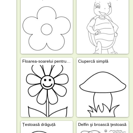
Floarea-soarelui pentru copii
Ciupercă simplă
Țestoasă drăguță
Delfin şi broască ţestoasă