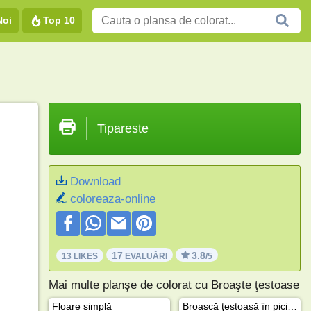
Noi
Top 10
Tipareste
Download
coloreaza-online
17
3.8
13 LIKES
EVALUĂRI
/5
Mai multe planșe de colorat cu Broaşte ţestoase
Floare simplă
Broască țestoasă în picioare