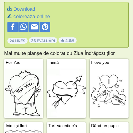
Download
coloreaza-online
26
4.6
24 LIKES
EVALUĂRI
/5
Mai multe planșe de colorat cu Ziua Îndrăgostiţilor
For You
Inimă
I love you
Inimi şi flori
Tort Valentine's day
Dând un pupic