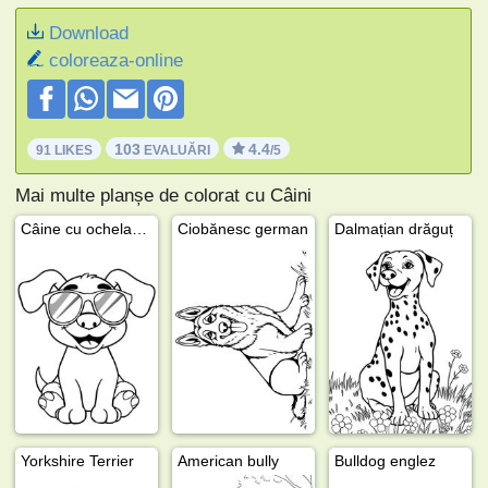
Download
coloreaza-online
103
4.4
91 LIKES
EVALUĂRI
/5
Mai multe planșe de colorat cu Câini
Câine cu ochelari de soare
Ciobănesc german
Dalmațian drăguț
Yorkshire Terrier
American bully
Bulldog englez