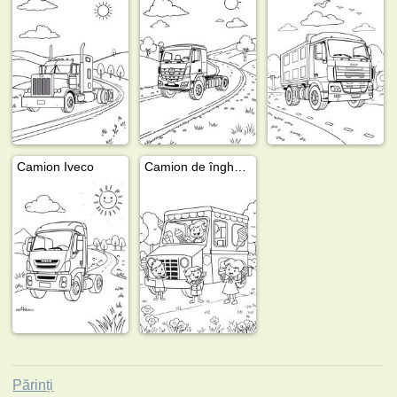
Camion Iveco
Camion de înghețată
Părinți