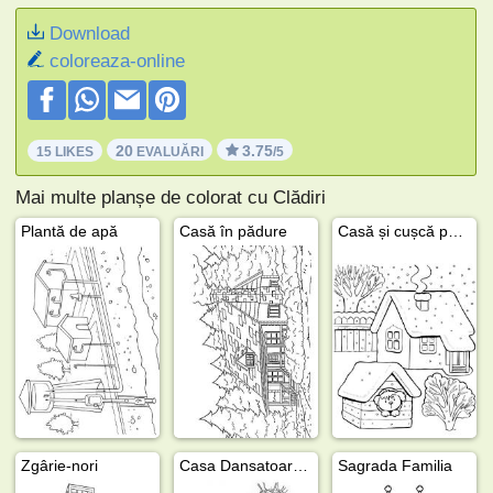
Download
coloreaza-online
20
3.75
15 LIKES
EVALUĂRI
/5
Mai multe planșe de colorat cu Clădiri
Plantă de apă
Casă în pădure
Casă și cușcă pentru câine
Zgârie-nori
Casa Dansatoare din Praga
Sagrada Familia