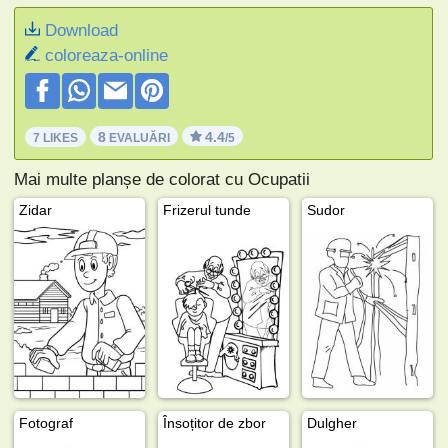
Download
coloreaza-online
8
4.4
7 LIKES
EVALUĂRI
/5
Mai multe planșe de colorat cu Ocupatii
Zidar
Frizerul tunde
Sudor
Fotograf
Însoțitor de zbor
Dulgher