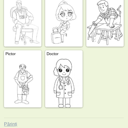
Pictor
Doctor
Părinți