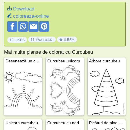
Download
coloreaza-online
11
4.55
10 LIKES
EVALUĂRI
/5
Mai multe planșe de colorat cu Curcubeu
Desenează un curcubeu
Curcubeu unicorn
Arbore curcubeu
Unicorn curcubeu
Curcubeu cu nori
Picături de ploaie și curcubeu