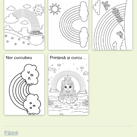
Nor curcubeu
Prințesă și curcubeu
Părinți