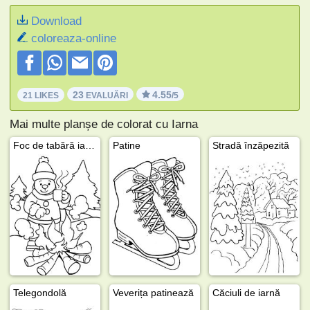
Download
coloreaza-online
23
4.55
21 LIKES
EVALUĂRI
/5
Mai multe planșe de colorat cu Iarna
Foc de tabără iarna
Patine
Stradă înzăpezită
Telegondolă
Veverița patinează
Căciuli de iarnă