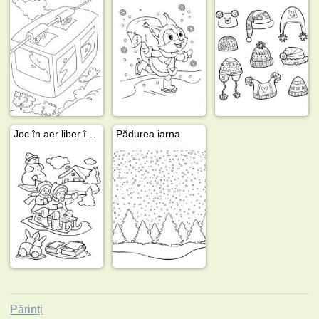
Joc în aer liber în timpul iernii
Pădurea iarna
Părinți