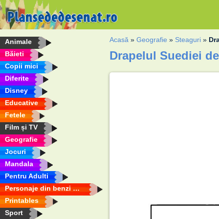
Acasă
»
Geografie
»
Steaguri
»
Dr
Animale
Drapelul Suediei de
Băieti
Copii mici
Diferite
Disney
Educative
Fetele
Film și TV
Geografie
Jocuri
Mandala
Pentru Adulti
Personaje din benzi desenate
Printables
Sport