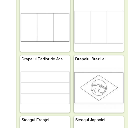
Drapelul Țărilor de Jos
Drapelul Braziliei
Steagul Franței
Steagul Japoniei