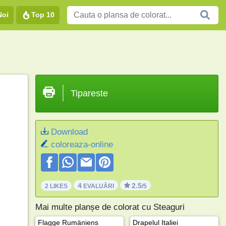
Noi
Top 10
Tipareste
Download
coloreaza-online
4
2.5
2 LIKES
EVALUĂRI
/5
Mai multe planșe de colorat cu Steaguri
Flagge Rumäniens
Drapelul Italiei