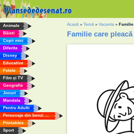
Acasă
»
Temă
»
Vacanta
»
Familie
Animale
Familie care pleacă
Băieti
Copii mici
Diferite
Disney
Educative
Fetele
Film și TV
Geografie
Jocuri
Mandala
Pentru Adulti
Personaje din benzi desenate
Printables
Sport