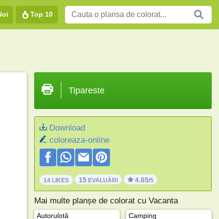
Noi
Top 10
Tipareste
Download
coloreaza-online
15
4.65
14 LIKES
EVALUĂRI
/5
Mai multe planșe de colorat cu Vacanta
Autorulotă
Camping