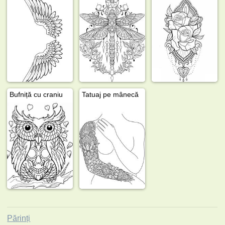
Bufniță cu craniu
Tatuaj pe mânecă
Părinți