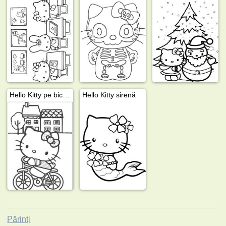
Hello Kitty pe bicicletă
Hello Kitty sirenă
Părinți