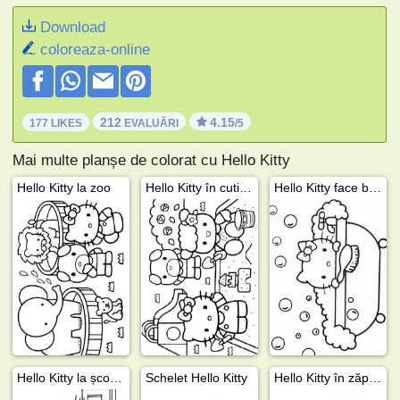
Download
coloreaza-online
212
4.15
177 LIKES
EVALUĂRI
/5
Mai multe planșe de colorat cu Hello Kitty
Hello Kitty la zoo
Hello Kitty în cutia cu nisip
Hello Kitty face baie
Hello Kitty la școală
Schelet Hello Kitty
Hello Kitty în zăpadă