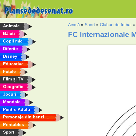
Acasă
»
Sport
»
Cluburi de fotbal
Animale
FC Internazionale M
Băieti
Copii mici
Diferite
Disney
Educative
Fetele
Film și TV
Geografie
Jocuri
Mandala
Pentru Adulti
Personaje din benzi desenate
Printables
Sport