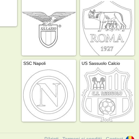
SSC Napoli
US Sassuolo Calcio