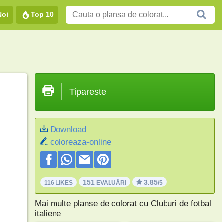
Noi
Top 10
Tipareste
Download
coloreaza-online
151
3.85
116 LIKES
EVALUĂRI
/5
Mai multe planșe de colorat cu Cluburi de fotbal
italiene