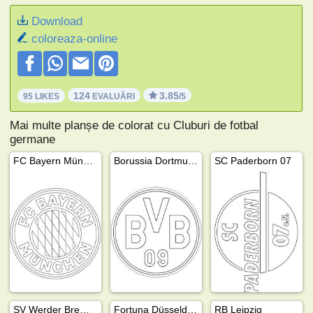
Download
coloreaza-online
124
3.85
95 LIKES
EVALUĂRI
/5
Mai multe planșe de colorat cu Cluburi de fotbal
germane
FC Bayern München
Borussia Dortmund
SC Paderborn 07
SV Werder Bremen
Fortuna Düsseldorf
RB Leipzig