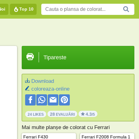
Noi
Top 10
Tipareste
Download
coloreaza-online
28
4.3
24 LIKES
EVALUĂRI
/5
Mai multe planșe de colorat cu Ferrari
Ferrari F430
Ferrari F2008 Formula 1