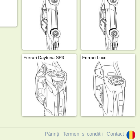
Ferrari Daytona SP3
Ferrari Luce
Părinți
Termeni si conditii
Contact