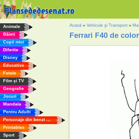
Acasă
»
Vehicule şi Transport
»
Maş
Animale
Ferrari F40 de color
Băieti
Copii mici
Diferite
Disney
Educative
Fetele
Film și TV
Geografie
Jocuri
Mandala
Pentru Adulti
Personaje din benzi desenate
Printables
Sport