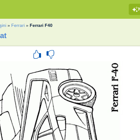
ini
»
Ferrari
»
Ferrari F40
at