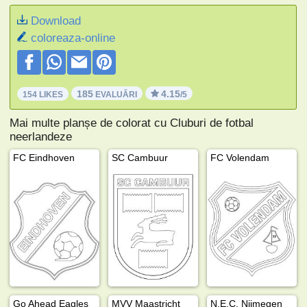
Download
coloreaza-online
185
4.15
154 LIKES
EVALUĂRI
/5
Mai multe planșe de colorat cu Cluburi de fotbal
neerlandeze
FC Eindhoven
SC Cambuur
FC Volendam
Go Ahead Eagles
MVV Maastricht
N.E.C. Nijmegen