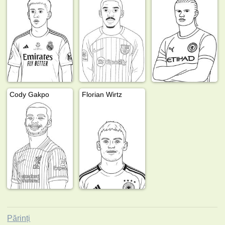
Cody Gakpo
Florian Wirtz
Părinți