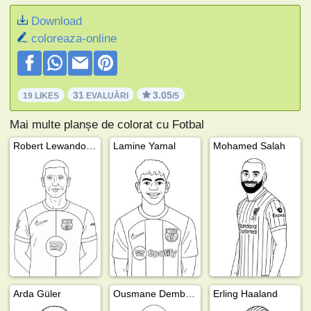
Download
coloreaza-online
31
3.05
19 LIKES
EVALUĂRI
/5
Mai multe planșe de colorat cu Fotbal
Robert Lewandowski
Lamine Yamal
Mohamed Salah
Arda Güler
Ousmane Dembélé
Erling Haaland