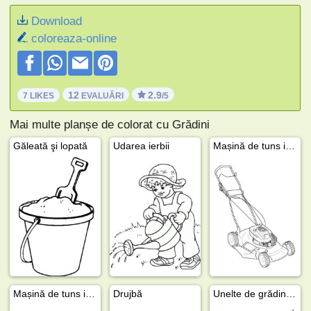
Download
coloreaza-online
12
2.9
7 LIKES
EVALUĂRI
/5
Mai multe planșe de colorat cu Grădini
Găleată şi lopată
Udarea ierbii
Mașină de tuns iarba
Mașină de tuns iarba
Drujbă
Unelte de grădinărit