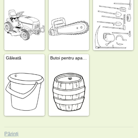
Găleată
Butoi pentru apa de ploaie
Părinți