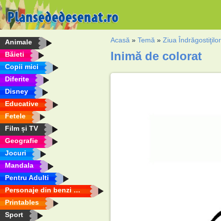
Acasă
»
Temă
»
Ziua Îndrăgostiţilo
Animale
Inimă de colorat
Băieti
Copii mici
Diferite
Disney
Educative
Fetele
Film și TV
Geografie
Jocuri
Mandala
Pentru Adulti
Personaje din benzi desenate
Printables
Sport