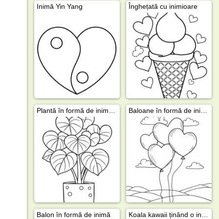
Inimă Yin Yang
Înghețată cu inimioare
Plantă în formă de inimă (Hoya Kerrii)
Baloane în formă de inimă în aer
Balon în formă de inimă
Koala kawaii ținând o inimă