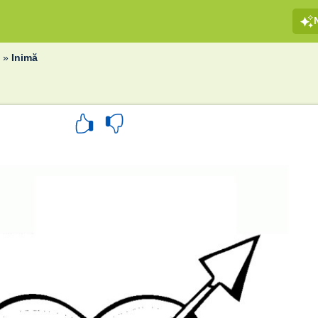
r
»
Inimă