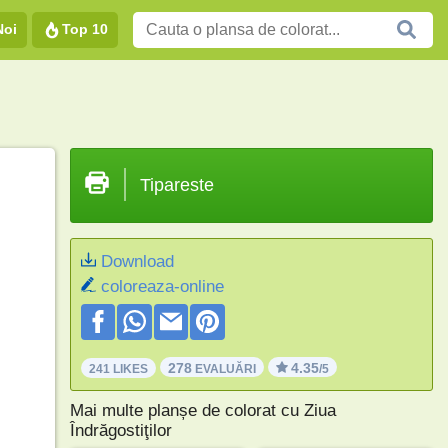
Noi
Top 10
Tipareste
Download
coloreaza-online
278
4.35
241 LIKES
EVALUĂRI
/5
Mai multe planșe de colorat cu Ziua
Îndrăgostiţilor