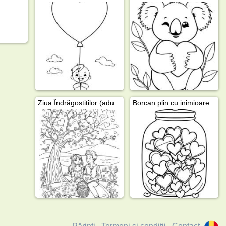
Ziua Îndrăgostiților (adulți)
Borcan plin cu inimioare