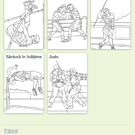
Săritură în înălțime
Judo
Părinți