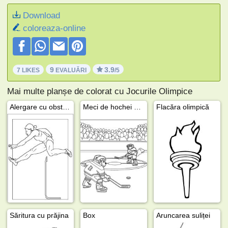
Download
coloreaza-online
9
3.9
7 LIKES
EVALUĂRI
/5
Mai multe planșe de colorat cu Jocurile Olimpice
Alergare cu obstacole
Meci de hochei pe gheață
Flacăra olimpică
Săritura cu prăjina
Box
Aruncarea suliței