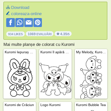
Download
coloreaza-online
1069
4.35
934 LIKES
EVALUĂRI
/5
Mai multe planșe de colorat cu Kuromi
Kuromi Iepuraș de Zăpadă
Kuromi îl apără pe Cinnamoroll
My Melody, Kuromi și Cinnamoroll
Kuromi de Crăciun
Logo Kuromi
Kuromi Bubble Tea