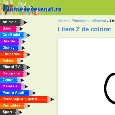
Acasă
»
Educative
»
Alfabetul
»
Lit
Animale
Litera Z de colorat
Băieti
Copii mici
Diferite
Disney
Educative
Fetele
Film și TV
Geografie
Jocuri
Mandala
Pentru Adulti
Personaje din benzi desenate
Printables
Sport