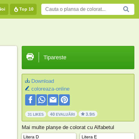
Noi
Top 10
Tipareste
Download
coloreaza-online
40
3.9
31 LIKES
EVALUĂRI
/5
Mai multe planșe de colorat cu Alfabetul
Litera D
Litera E