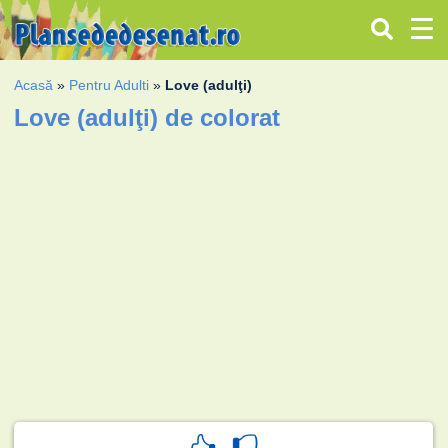
Acasă
»
Pentru Adulti
»
Love (adulţi)
Love (adulţi) de colorat