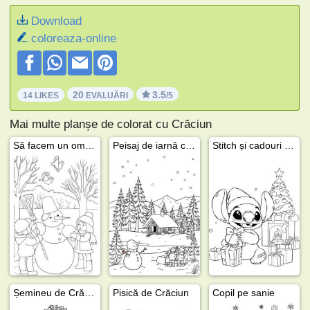
Download
coloreaza-online
20
3.5
14 LIKES
EVALUĂRI
/5
Mai multe planșe de colorat cu Crăciun
Să facem un om de zăpadă
Peisaj de iarnă cu om de zăpadă
Stitch și cadouri de Crăciun
Șemineu de Crăciun
Pisică de Crăciun
Copil pe sanie