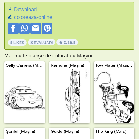
Download
coloreaza-online
8
3.15
5 LIKES
EVALUĂRI
/5
Mai multe planșe de colorat cu Mașini
Sally Carrera (Maşini)
Ramone (Maşini)
Tow Mater (Maşini)
Şeriful (Maşini)
Guido (Maşini)
The King (Cars)