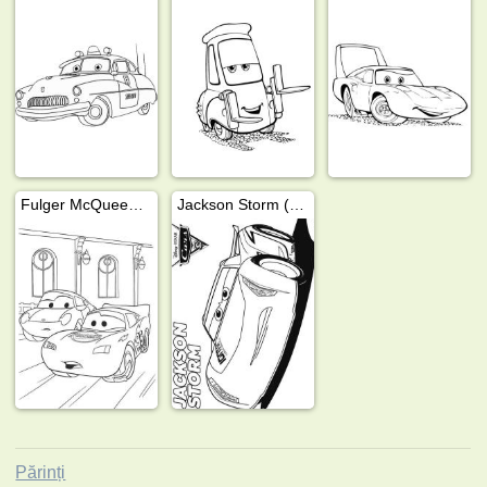
Fulger McQueen și Sally
Jackson Storm (Maşini 3)
Părinți