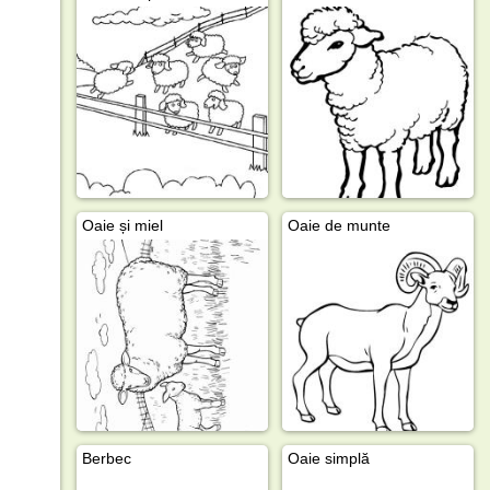
Oaie și miel
Oaie de munte
Berbec
Oaie simplă