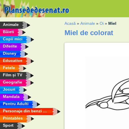
Acasă
»
Animale
»
Oi
»
Miel
Animale
Miel de colorat
Băieti
Copii mici
Diferite
Disney
Educative
Fetele
Film și TV
Geografie
Jocuri
Mandala
Pentru Adulti
Personaje din benzi desenate
Printables
Sport