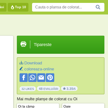
Noi
Top 10
Tipareste
Download
coloreaza-online
48
3.35
32 LIKES
EVALUĂRI
/5
Mai multe planșe de colorat cu Oi
Oi la câmp
Oaie