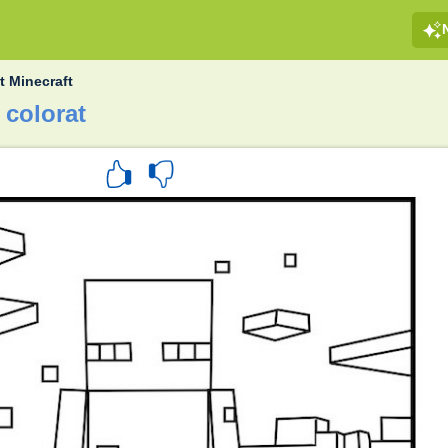
t Minecraft
 colorat