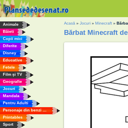
Acasă
»
Jocuri
»
Minecraft
»
Bărba
Animale
Bărbat Minecraft de
Băieti
Copii mici
Diferite
Disney
Educative
Fetele
Film și TV
Geografie
Jocuri
Mandala
Pentru Adulti
Personaje din benzi desenate
Printables
Sport