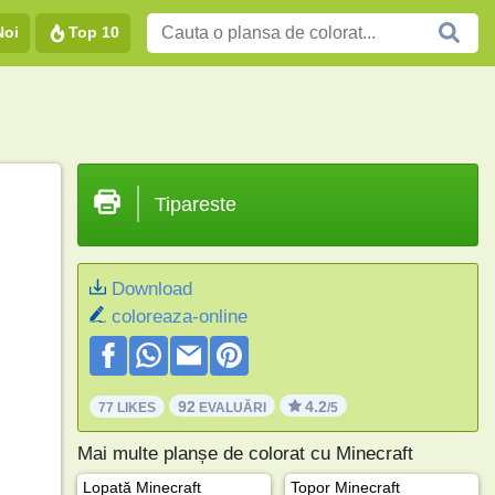
Noi
Top 10
Tipareste
Download
coloreaza-online
92
4.2
77 LIKES
EVALUĂRI
/5
Mai multe planșe de colorat cu Minecraft
Lopată Minecraft
Topor Minecraft