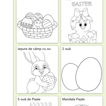
Iepure de câmp cu ou
2 ouă
5 ouă de Paște
Mandala Paște