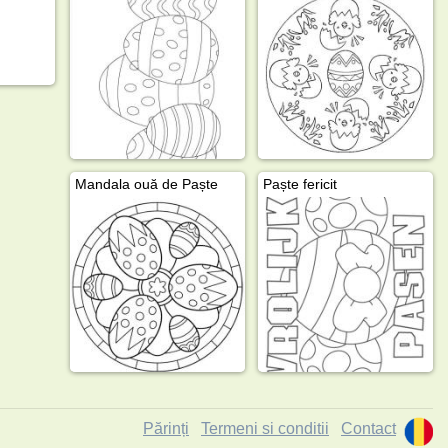
Mandala ouă de Paște
Paște fericit
Părinți
Termeni si conditii
Contact