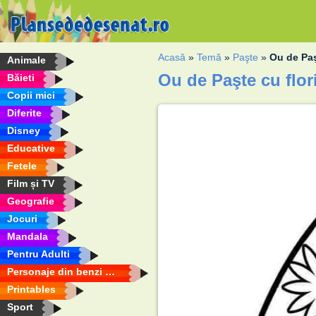
Acasă
»
Temă
»
Paşte
»
Ou de Paş
Animale
Ou de Paşte cu flor
Băieti
Copii mici
Diferite
Disney
Educative
Fetele
Film și TV
Geografie
Jocuri
Mandala
Pentru Adulti
Personaje din benzi desenate
Printables
Sport