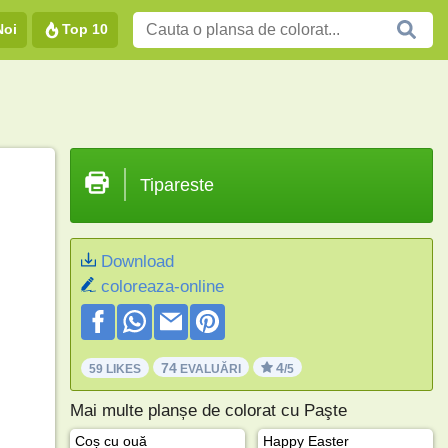
Noi
Top 10
Tipareste
Download
coloreaza-online
74
4
59 LIKES
EVALUĂRI
/5
Mai multe planșe de colorat cu Paşte
Coș cu ouă
Happy Easter