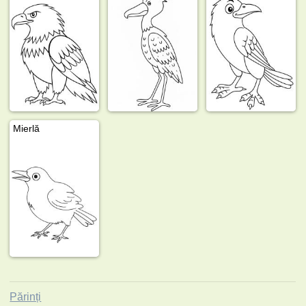
Mierlă
Părinți