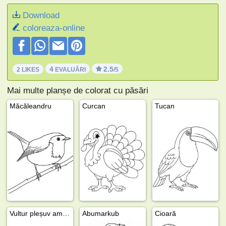
Download
coloreaza-online
4
2.5
2 LIKES
EVALUĂRI
/5
Mai multe planșe de colorat cu păsări
Măcăleandru
Curcan
Tucan
Vultur pleșuv american
Abumarkub
Cioară