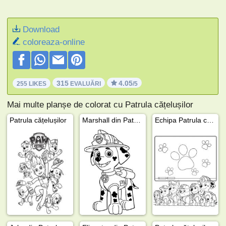
Download
coloreaza-online
315
4.05
255 LIKES
EVALUĂRI
/5
Mai multe planșe de colorat cu Patrula cățelușilor
Patrula cățelușilor
Marshall din Patrula cățelușilor
Echipa Patrula căţeluşilor