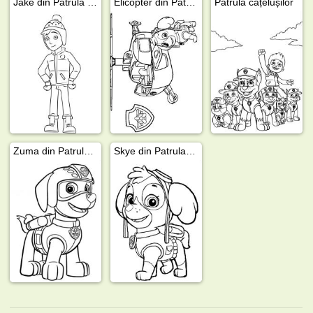
Jake din Patrula cățelușilor
Elicopter din Patrula cățelușilor
Patrula cățelușilor
Zuma din Patrula căţeluşilor
Skye din Patrula cățelușilor