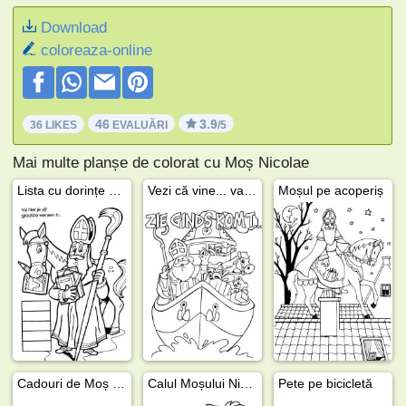
Download
coloreaza-online
46
3.9
36 LIKES
EVALUĂRI
/5
Mai multe planșe de colorat cu Moș Nicolae
Lista cu dorințe pentru Moșul
Vezi că vine... vaporul cu aburi
Moșul pe acoperiș
Cadouri de Moș Nicolae
Calul Moșului Nicolae
Pete pe bicicletă