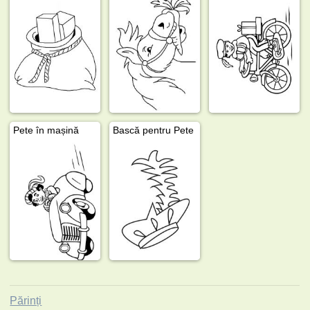
Pete în mașină
Bască pentru Pete
Părinți